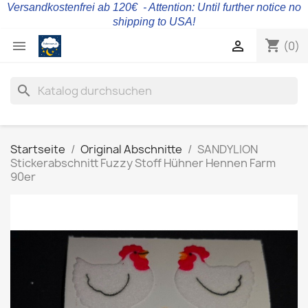
Versandkostenfrei ab 120€ - Attention: Until further notice no
shipping to USA!
shopping_cart


(0)
search
Startseite
Original Abschnitte
SANDYLION
Stickerabschnitt Fuzzy Stoff Hühner Hennen Farm
90er