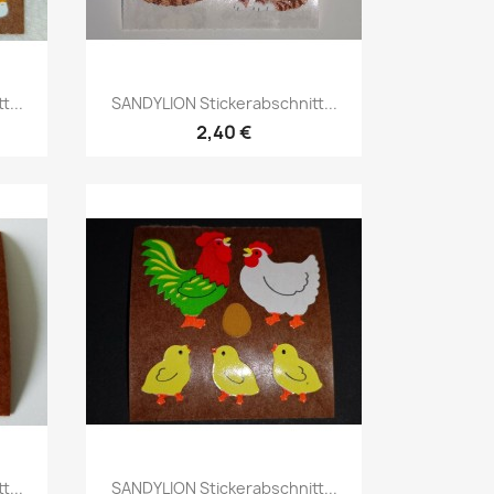
...
SANDYLION Stickerabschnitt...
2,40 €
...
SANDYLION Stickerabschnitt...