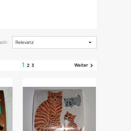

ach:
Relevanz
1

Weiter
2
3