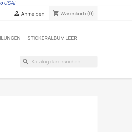
 to USA!
shopping_cart

Warenkorb
(0)
Anmelden
MLUNGEN
STICKERALBUM LEER
search