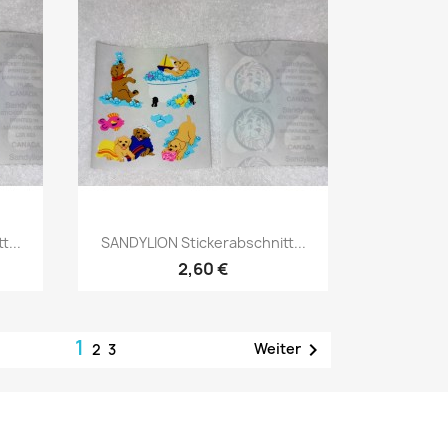
...
SANDYLION Stickerabschnitt...
2,60 €
1

Weiter
2
3