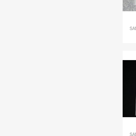
SA
SA