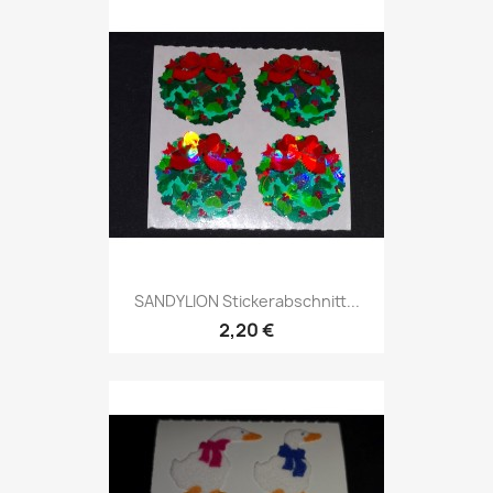
SANDYLION Stickerabschnitt...
2,20 €