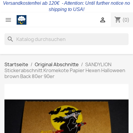
Versandkostenfrei ab 120€ - Attention: Until further notice no
shipping to USA!
shopping_cart


(0)
search
Startseite
Original Abschnitte
SANDYLION
Stickerabschnitt Kromekote Papier Hexen Halloween
brown Back 80er 90er