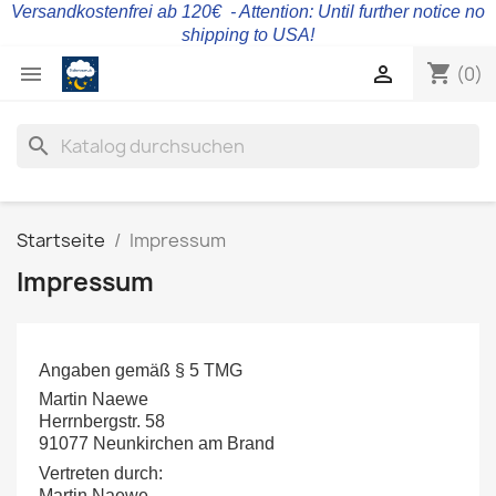
Versandkostenfrei ab 120€ - Attention: Until further notice no
shipping to USA!
shopping_cart


(0)
search
Startseite
Impressum
Impressum
Angaben gemäß § 5 TMG
Martin Naewe
Herrnbergstr. 58
91077 Neunkirchen am Brand
Vertreten durch:
Martin Naewe