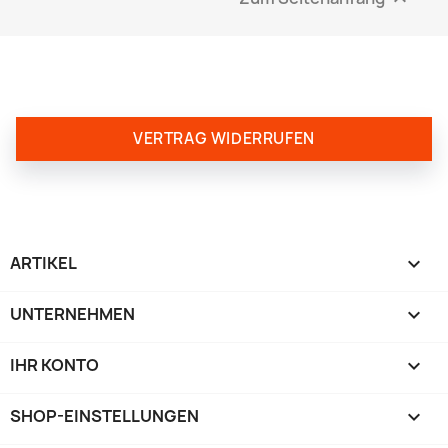
VERTRAG WIDERRUFEN
ARTIKEL

UNTERNEHMEN

IHR KONTO

SHOP-EINSTELLUNGEN
keyboard_arrow_down