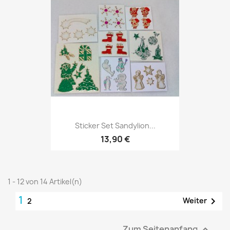
Sticker Set Sandylion...
13,90 €
1 - 12 von 14 Artikel(n)
1

Weiter
2
Zum Seitenanfang
