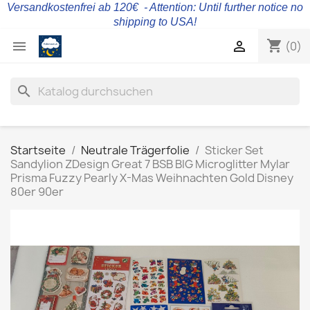
Versandkostenfrei ab 120€ - Attention: Until further notice no
shipping to USA!
shopping_cart


(0)
search
Startseite
Neutrale Trägerfolie
Sticker Set
Sandylion ZDesign Great 7 BSB BIG Microglitter Mylar
Prisma Fuzzy Pearly X-Mas Weihnachten Gold Disney
80er 90er