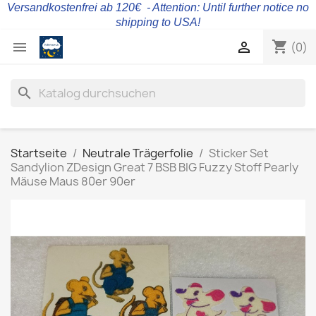
Versandkostenfrei ab 120€ - Attention: Until further notice no
shipping to USA!
shopping_cart


(0)
search
Startseite
Neutrale Trägerfolie
Sticker Set
Sandylion ZDesign Great 7 BSB BIG Fuzzy Stoff Pearly
Mäuse Maus 80er 90er