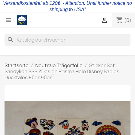
Versandkostenfrei ab 120€ - Attention: Until further notice no
shipping to USA!
shopping_cart


(0)
search
Startseite
Neutrale Trägerfolie
Sticker Set
Sandylion BSB ZDesign Prisma Holo Disney Babies
Ducktales 80er 90er