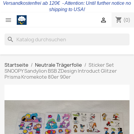
Versandkostenfrei ab 120€ - Attention: Until further notice no
shipping to USA!
shopping_cart


(0)
search
Startseite
Neutrale Trägerfolie
Sticker Set
SNOOPY Sandylion BSB ZDesign Introduct Glitzer
Prisma Kromekote 80er 90er