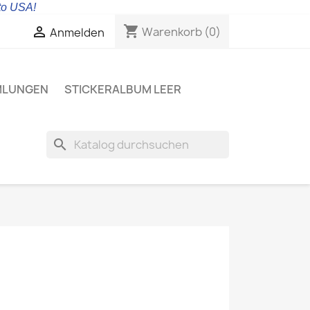
 to USA!
shopping_cart

Warenkorb
(0)
Anmelden
MLUNGEN
STICKERALBUM LEER
search