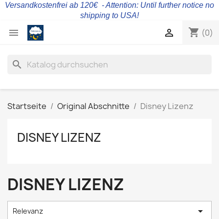
Versandkostenfrei ab 120€ - Attention: Until further notice no
shipping to USA!
shopping_cart


(0)
search
Startseite
Original Abschnitte
Disney Lizenz
DISNEY LIZENZ
DISNEY LIZENZ

Relevanz