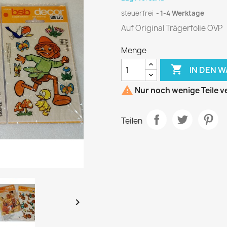
steuerfrei
1-4 Werktage
Auf Original Trägerfolie OVP
Menge

IN DEN 

Nur noch wenige Teile v
Teilen
