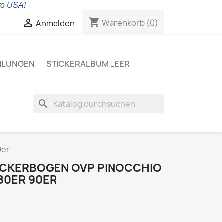
 to USA!
shopping_cart

Warenkorb
(0)
Anmelden
MLUNGEN
STICKERALBUM LEER
search
0er
TICKERBOGEN OVP PINOCCHIO
 80ER 90ER