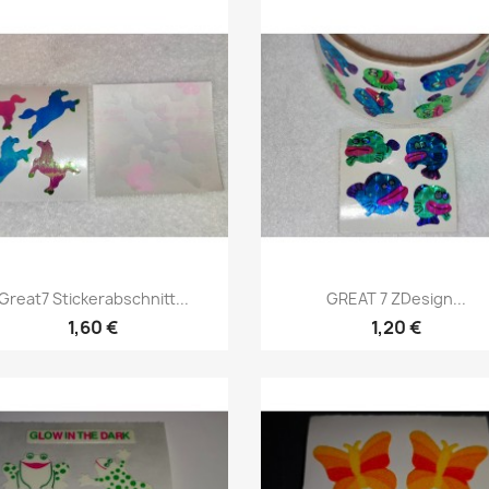
Great7 Stickerabschnitt...
GREAT 7 ZDesign...
1,60 €
1,20 €