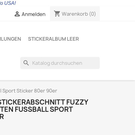
 to USA!
shopping_cart

Warenkorb
(0)
Anmelden
MLUNGEN
STICKERALBUM LEER
search
l Sport Sticker 80er 90er
 STICKERABSCHNITT FUZZY
TEN FUSSBALL SPORT S