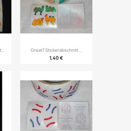
...
Great7 Stickerabschnitt...
1,40 €