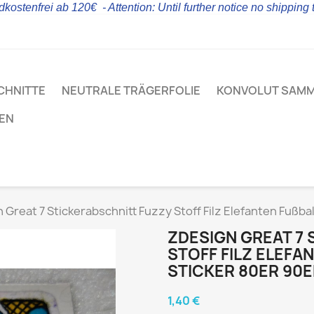
kostenfrei ab 120€ - Attention: Until further notice no shipping
CHNITTE
NEUTRALE TRÄGERFOLIE
KONVOLUT SAM
LEN
 Great 7 Stickerabschnitt Fuzzy Stoff Filz Elefanten Fußbal
ZDESIGN GREAT 7
STOFF FILZ ELEFAN
TICKER 80ER 90ER
1,40 €