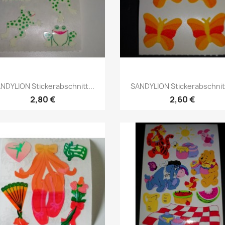
NDYLION Stickerabschnitt...
SANDYLION Stickerabschnitt
2,80 €
2,60 €