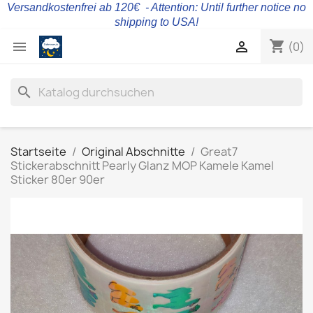
Versandkostenfrei ab 120€ - Attention: Until further notice no
shipping to USA!
shopping_cart


(0)
search
Startseite
Original Abschnitte
Great7
Stickerabschnitt Pearly Glanz MOP Kamele Kamel
Sticker 80er 90er