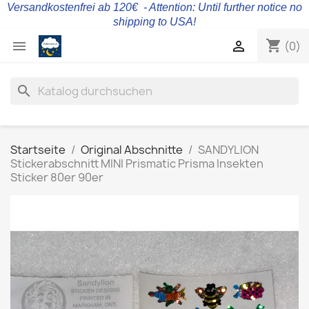
Versandkostenfrei ab 120€ - Attention: Until further notice no
shipping to USA!
shopping_cart


(0)
search
Startseite
Original Abschnitte
SANDYLION
Stickerabschnitt MINI Prismatic Prisma Insekten
Sticker 80er 90er