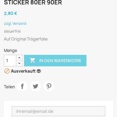
STICKER 80ER 90ER
2,80 €
zzgl. Versand
steuerfrei
Auf Original Trägerfolie
Menge

IN DEN WARENKORB

Ausverkauft 🥺
Teilen