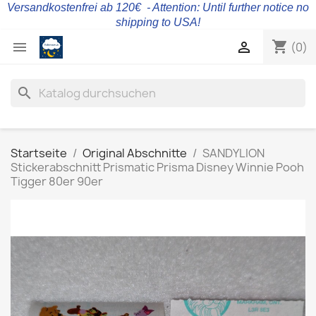
Versandkostenfrei ab 120€ - Attention: Until further notice no
shipping to USA!
shopping_cart


(0)
search
Startseite
Original Abschnitte
SANDYLION
Stickerabschnitt Prismatic Prisma Disney Winnie Pooh
Tigger 80er 90er