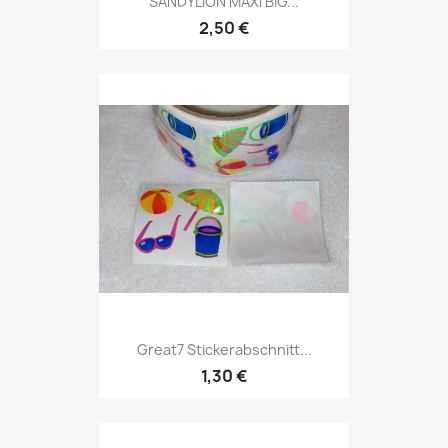
SANDYLION MAXI BIG...
2,50 €
Great7 Stickerabschnitt...
1,30 €