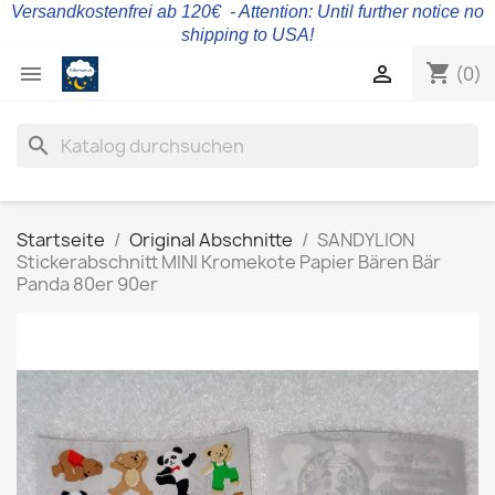
Versandkostenfrei ab 120€ - Attention: Until further notice no
shipping to USA!
shopping_cart


(0)
search
Startseite
Original Abschnitte
SANDYLION
Stickerabschnitt MINI Kromekote Papier Bären Bär
Panda 80er 90er