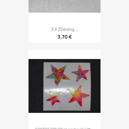
3 X ZDesing...
3,70 €