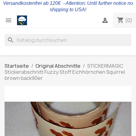
Versandkostenfrei ab 120€ - Attention: Until further notice no
shipping to USA!
shopping_cart


(0)
search
Startseite
Original Abschnitte
STICKERMAGIC
Stickerabschnitt Fuzzy Stoff Eichhörnchen Squirrel
brown back90er