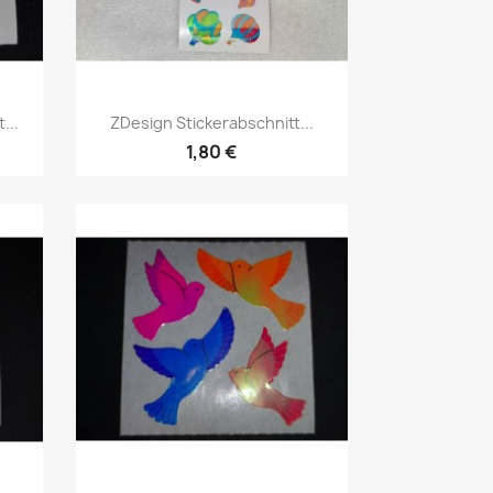
...
ZDesign Stickerabschnitt...
1,80 €