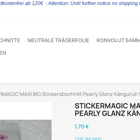
kostenfrei ab 120€ - Attention: Until further notice no shipping
CHNITTE
NEUTRALE TRÄGERFOLIE
KONVOLUT SAM
LEN
MAGIC MAXI BIG Stickerabschnitt Pearly Glanz Känguruh 
STICKERMAGIC MA
PEARLY GLANZ KÄ
1,70 €
zzgl. Versand