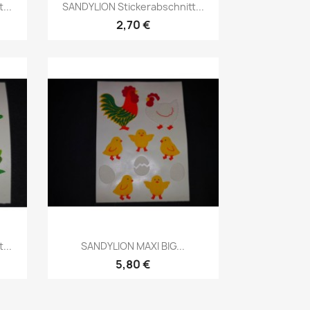
...
SANDYLION Stickerabschnitt...
2,70 €
...
SANDYLION MAXI BIG...
5,80 €