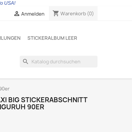
 to USA!
shopping_cart

Warenkorb
(0)
Anmelden
MLUNGEN
STICKERALBUM LEER
search
90er
XI BIG STICKERABSCHNITT
NGURUH 90ER