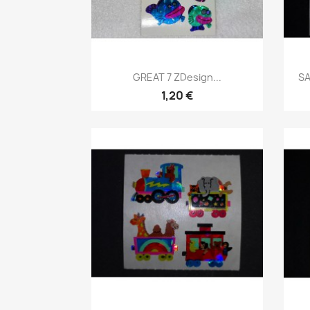
GREAT 7 ZDesign...
SA
1,20 €