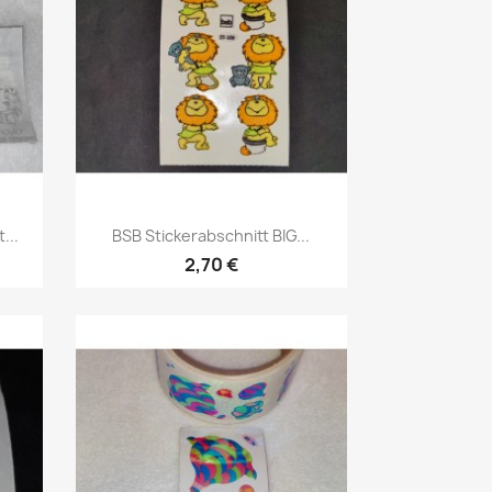
...
BSB Stickerabschnitt BIG...
2,70 €