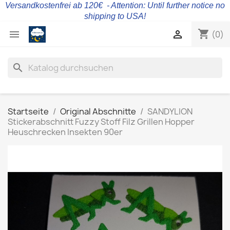
Versandkostenfrei ab 120€ - Attention: Until further notice no
shipping to USA!
shopping_cart


(0)
search
Startseite
Original Abschnitte
SANDYLION
Stickerabschnitt Fuzzy Stoff Filz Grillen Hopper
Heuschrecken Insekten 90er