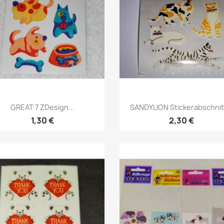
GREAT 7 ZDesign...
SANDYLION Stickerabschnitt
1,30 €
2,30 €