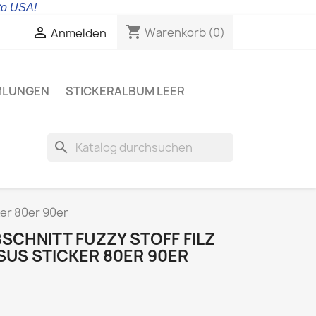
 to USA!
shopping_cart

Warenkorb
(0)
Anmelden
MLUNGEN
STICKERALBUM LEER
search
ker 80er 90er
SCHNITT FUZZY STOFF FILZ
SUS STICKER 80ER 90ER