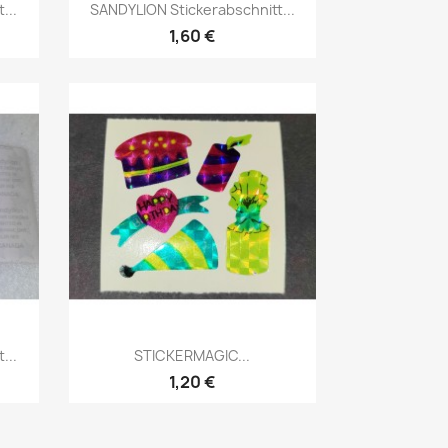
...
SANDYLION Stickerabschnitt...
1,60 €
...
STICKERMAGIC...
1,20 €