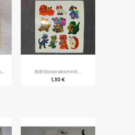
...
BSB Stickerabschnitt...
1,30 €