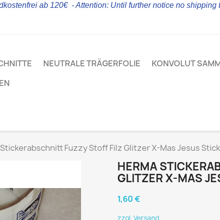
kostenfrei ab 120€ - Attention: Until further notice no shipping
CHNITTE
NEUTRALE TRÄGERFOLIE
KONVOLUT SAM
LEN
tickerabschnitt Fuzzy Stoff Filz Glitzer X-Mas Jesus Stic
HERMA STICKERAB
GLITZER X-MAS JE
1,60 €
zzgl. Versand