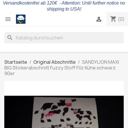
Versandkostenfrei ab 120€ - Attention: Until further notice no
shipping to USA!
shopping_cart


(0)
search
Startseite
Original Abschnitte
SANDYLION MAXI
BIG Stickerabschnitt Fuzzy Stoff Filz Kühe schwarz
90er