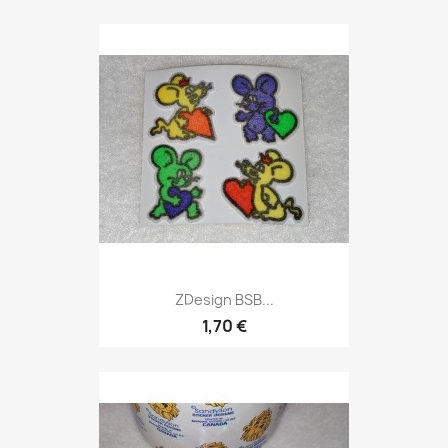
ZDesign BSB...
1,70 €