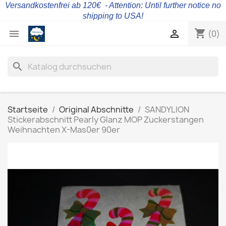
Versandkostenfrei ab 120€ - Attention: Until further notice no
shipping to USA!
shopping_cart


(0)
search
Startseite
Original Abschnitte
SANDYLION
Stickerabschnitt Pearly Glanz MOP Zuckerstangen
Weihnachten X-Mas0er 90er