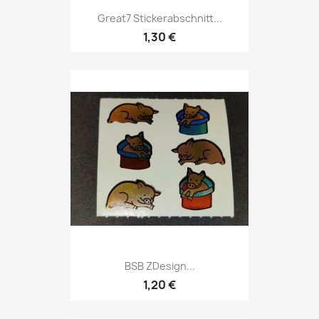
Great7 Stickerabschnitt...
1,30 €
BSB ZDesign...
1,20 €