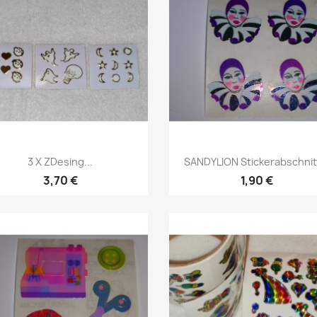
3 X ZDesing...
SANDYLION Stickerabschnitt
3,70 €
1,90 €