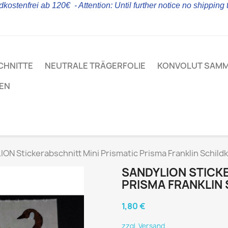
kostenfrei ab 120€ - Attention: Until further notice no shipping
CHNITTE
NEUTRALE TRÄGERFOLIE
KONVOLUT SAM
LEN
ON Stickerabschnitt Mini Prismatic Prisma Franklin Schild
SANDYLION STICK
PRISMA FRANKLIN
1,80 €
zzgl. Versand