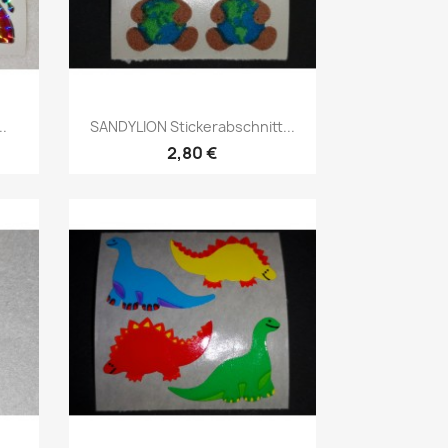
..
SANDYLION Stickerabschnitt...
2,80 €