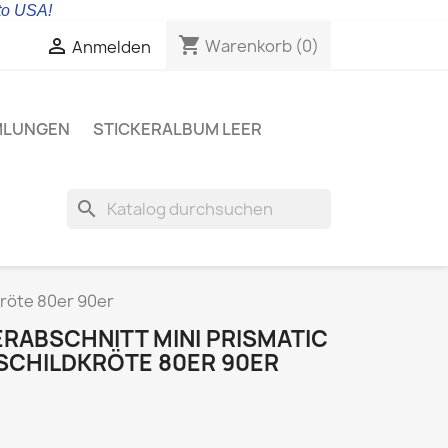
 to USA!
shopping_cart

Warenkorb
(0)
Anmelden
MLUNGEN
STICKERALBUM LEER
search
kröte 80er 90er
ERABSCHNITT MINI PRISMATIC
 SCHILDKRÖTE 80ER 90ER