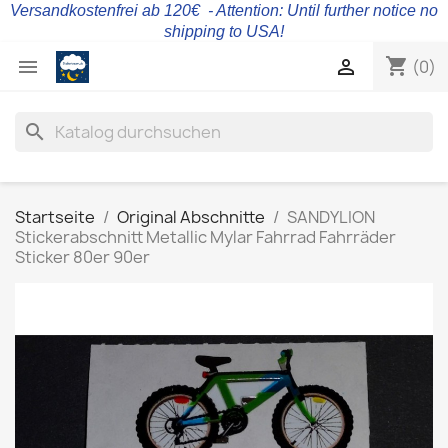
Versandkostenfrei ab 120€ - Attention: Until further notice no
shipping to USA!
shopping_cart


(0)
search
Startseite
Original Abschnitte
SANDYLION
Stickerabschnitt Metallic Mylar Fahrrad Fahrräder
Sticker 80er 90er