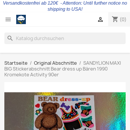
Versandkostenfrei ab 120€ - Attention: Until further notice no
shipping to USA!
shopping_cart


(0)
search
Startseite
Original Abschnitte
SANDYLION MAXI
BIG Stickerabschnitt Bear dress up Bären 1990
Kromekote Activity 90er