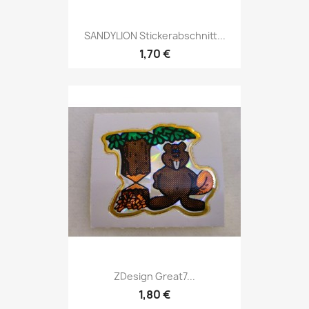
SANDYLION Stickerabschnitt...
1,70 €
ZDesign Great7...
1,80 €