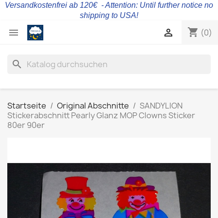
Versandkostenfrei ab 120€ - Attention: Until further notice no
shipping to USA!
shopping_cart


(0)
search
Startseite
Original Abschnitte
SANDYLION
Stickerabschnitt Pearly Glanz MOP Clowns Sticker
80er 90er