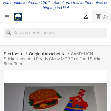
Versandkostenfrei ab 120€ - Attention: Until further notice no
shipping to USA!
shopping_cart


(0)
search
Startseite
Original Abschnitte
SANDYLION
Stickerabschnitt Pearly Glanz MOP Fast Food Sticker
80er 90er