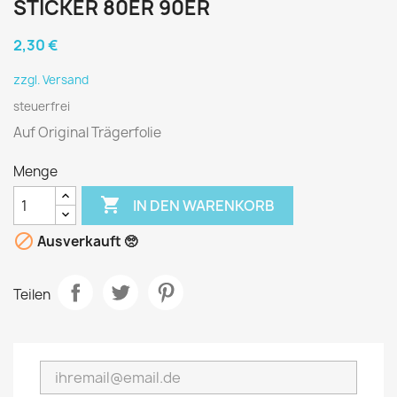
STICKER 80ER 90ER
2,30 €
zzgl. Versand
steuerfrei
Auf Original Trägerfolie
Menge

IN DEN WARENKORB

Ausverkauft 🥺
Teilen