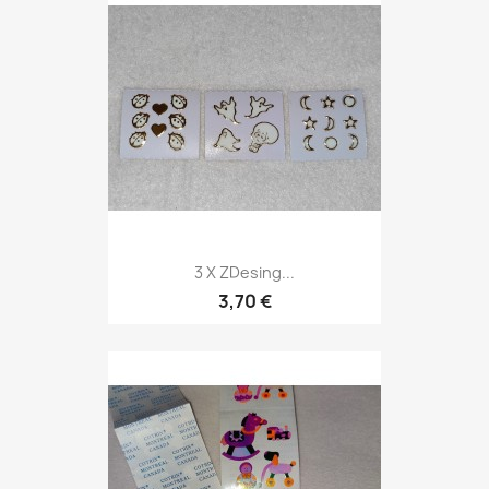
3 X ZDesing...
3,70 €