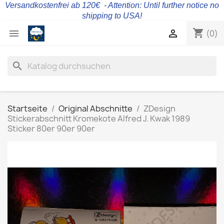
Versandkostenfrei ab 120€ - Attention: Until further notice no
shipping to USA!
shopping_cart


(0)
search
Startseite
Original Abschnitte
ZDesign
Stickerabschnitt Kromekote Alfred J. Kwak 1989
Sticker 80er 90er 90er