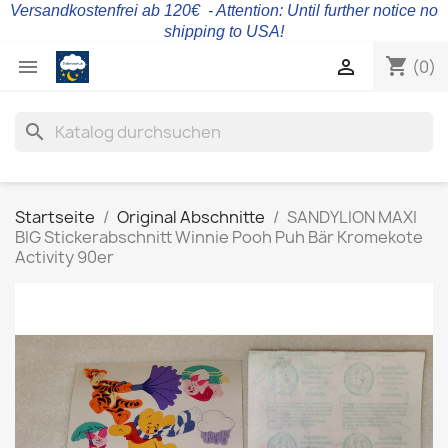
Versandkostenfrei ab 120€ - Attention: Until further notice no
shipping to USA!
shopping_cart


(0)
search
Startseite
Original Abschnitte
SANDYLION MAXI
BIG Stickerabschnitt Winnie Pooh Puh Bär Kromekote
Activity 90er