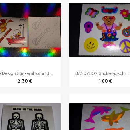
ZDesign Stickerabschnitt...
SANDYLION Stickerabschnitt
2,30 €
1,80 €