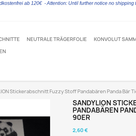
kostenfrei ab 120€ - Attention: Until further notice no shipping
CHNITTE
NEUTRALE TRÄGERFOLIE
KONVOLUT SAM
LEN
ON Stickerabschnitt Fuzzy Stoff Pandabären Panda Bär Ti
SANDYLION STICK
PANDABÄREN PAND
90ER
2,60 €