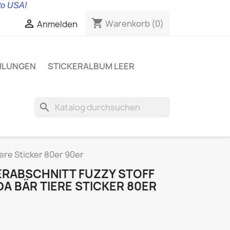
 to USA!
shopping_cart

Warenkorb
(0)
Anmelden
MLUNGEN
STICKERALBUM LEER
search
ere Sticker 80er 90er
ERABSCHNITT FUZZY STOFF
A BÄR TIERE STICKER 80ER