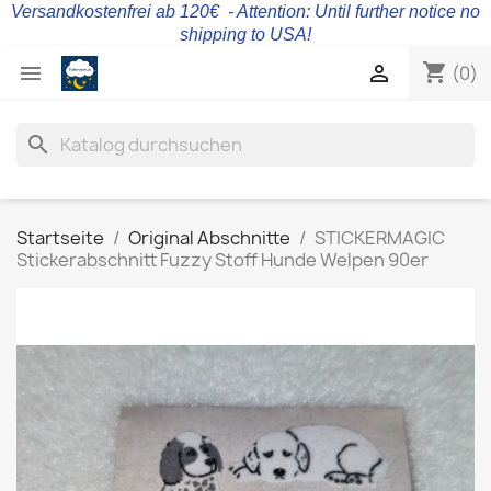
Versandkostenfrei ab 120€ - Attention: Until further notice no
shipping to USA!
shopping_cart


(0)
search
Startseite
Original Abschnitte
STICKERMAGIC
Stickerabschnitt Fuzzy Stoff Hunde Welpen 90er