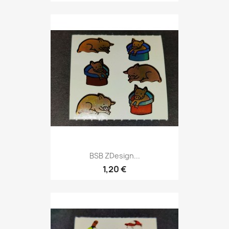
BSB ZDesign...
1,20 €