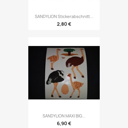
SANDYLION Stickerabschnitt...
2,80 €
SANDYLION MAXI BIG...
6,90 €