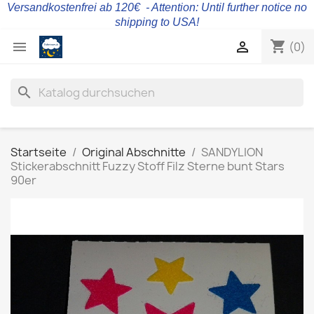
Versandkostenfrei ab 120€ - Attention: Until further notice no
shipping to USA!
shopping_cart


(0)
search
Startseite
Original Abschnitte
SANDYLION
Stickerabschnitt Fuzzy Stoff Filz Sterne bunt Stars
90er