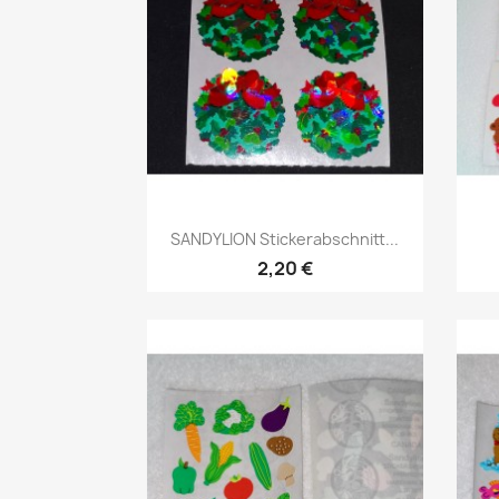
SANDYLION Stickerabschnitt...
2,20 €