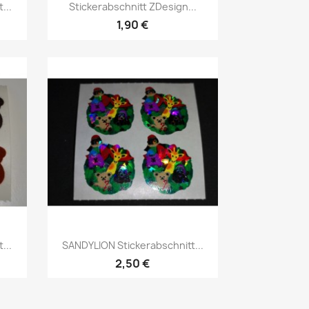
...
Stickerabschnitt ZDesign...
1,90 €
...
SANDYLION Stickerabschnitt...
2,50 €