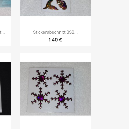
...
Stickerabschnitt BSB...
1,40 €