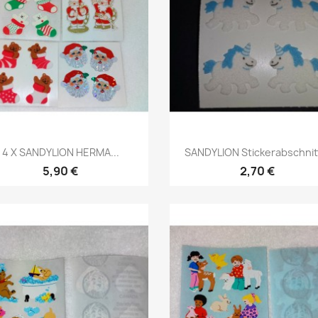
4 X SANDYLION HERMA...
SANDYLION Stickerabschnitt
5,90 €
2,70 €