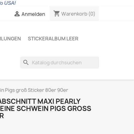
 to USA!
shopping_cart

Warenkorb
(0)
Anmelden
MLUNGEN
STICKERALBUM LEER
search
n Pigs groß Sticker 80er 90er
ABSCHNITT MAXI PEARLY
INE SCHWEIN PIGS GROSS S