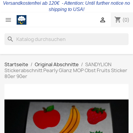
Versandkostenfrei ab 120€ - Attention: Until further notice no
shipping to USA!
shopping_cart


(0)
search
Startseite
Original Abschnitte
SANDYLION
Stickerabschnitt Pearly Glanz MOP Obst Fruits Sticker
80er 90er