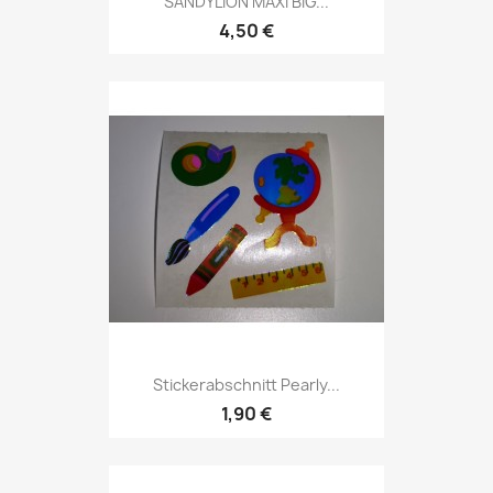
SANDYLION MAXI BIG...
4,50 €
Stickerabschnitt Pearly...
1,90 €