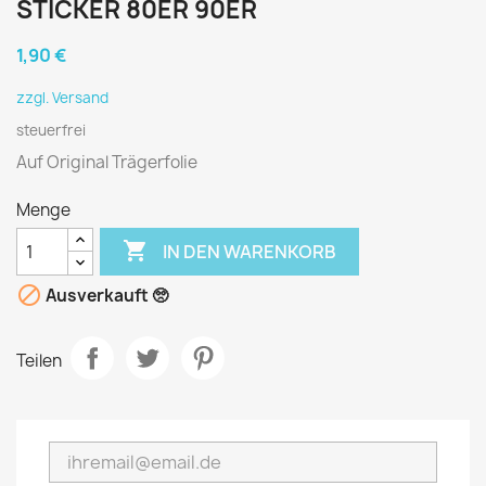
STICKER 80ER 90ER
1,90 €
zzgl. Versand
steuerfrei
Auf Original Trägerfolie
Menge

IN DEN WARENKORB

Ausverkauft 🥺
Teilen