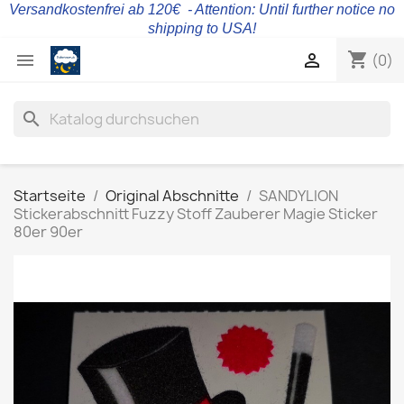
Versandkostenfrei ab 120€ - Attention: Until further notice no
shipping to USA!
shopping_cart


(0)
search
Startseite
Original Abschnitte
SANDYLION
Stickerabschnitt Fuzzy Stoff Zauberer Magie Sticker
80er 90er