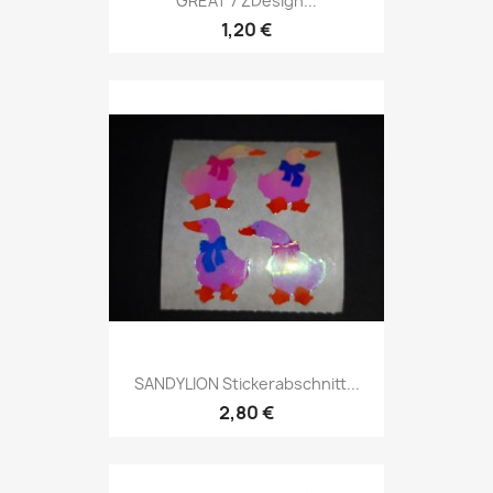
GREAT 7 ZDesign...
1,20 €
SANDYLION Stickerabschnitt...
2,80 €