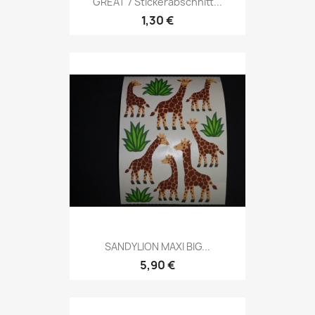
GREAT 7 Stickerabschnitt...
1,30 €
SANDYLION MAXI BIG...
5,90 €