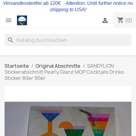
Versandkostenfrei ab 120€ - Attention: Until further notice no
shipping to USA!
shopping_cart


(0)
search
Startseite
Original Abschnitte
SANDYLION
Stickerabschnitt Pearly Glanz MOP Cocktails Drinks
Sticker 80er 90er