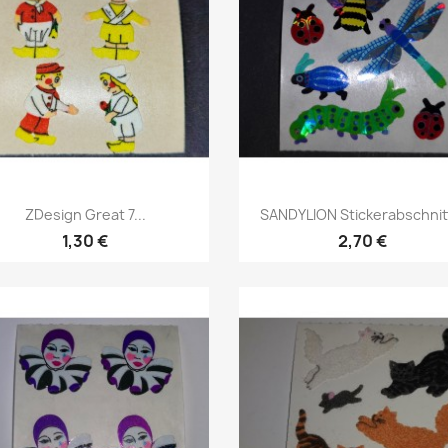
ZDesign Great 7...
SANDYLION Stickerabschnitt
1,30 €
2,70 €