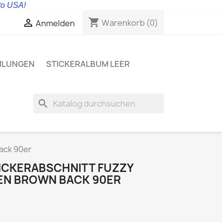
 to USA!
shopping_cart

Warenkorb
(0)
Anmelden
MLUNGEN
STICKERALBUM LEER
search
ack 90er
ICKERABSCHNITT FUZZY
EN BROWN BACK 90ER