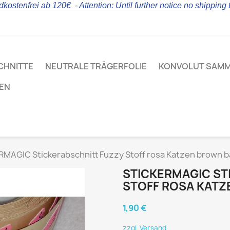
kostenfrei ab 120€ - Attention: Until further notice no shipping
CHNITTE
NEUTRALE TRÄGERFOLIE
KONVOLUT SAM
LEN
MAGIC Stickerabschnitt Fuzzy Stoff rosa Katzen brown b
STICKERMAGIC ST
STOFF ROSA KATZ
1,90 €
zzgl. Versand