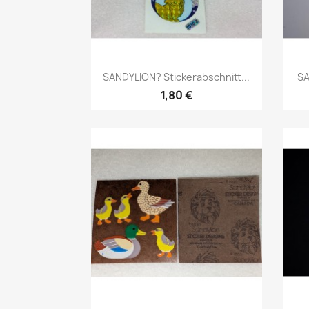
SANDYLION? Stickerabschnitt...
SA
1,80 €