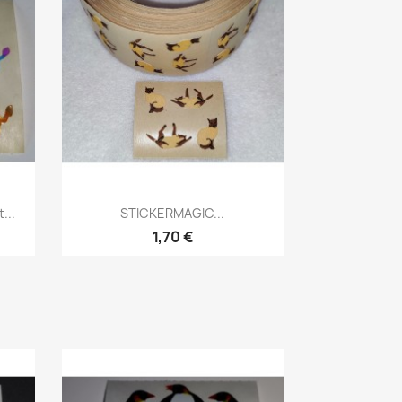
...
STICKERMAGIC...
1,70 €