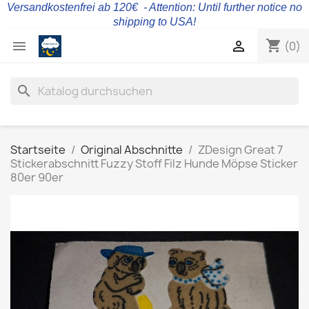
Versandkostenfrei ab 120€ - Attention: Until further notice no
shipping to USA!
shopping_cart


(0)
search
Startseite
Original Abschnitte
ZDesign Great 7
Stickerabschnitt Fuzzy Stoff Filz Hunde Möpse Sticker
80er 90er