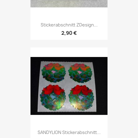
Stickerabschnitt ZDesign...
2,90 €
SANDYLION Stickerabschnitt...