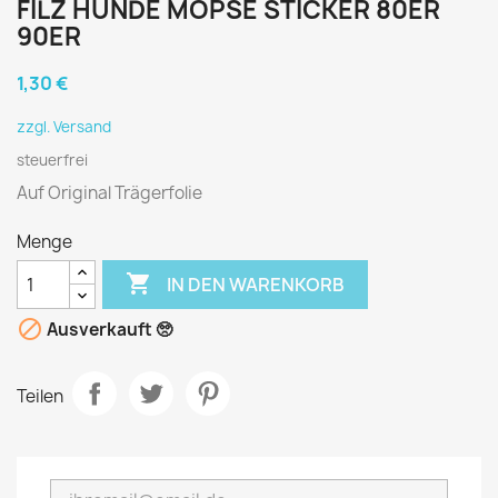
FILZ HUNDE MÖPSE STICKER 80ER
90ER
1,30 €
zzgl. Versand
steuerfrei
Auf Original Trägerfolie
Menge

IN DEN WARENKORB

Ausverkauft 🥺
Teilen