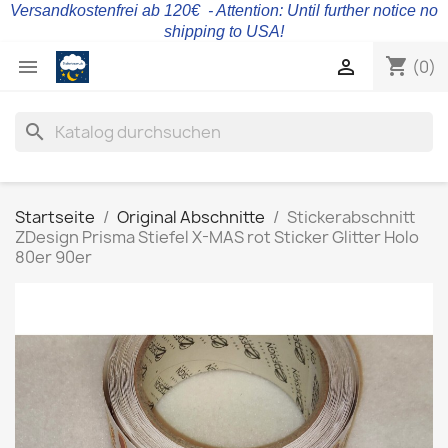
Versandkostenfrei ab 120€ - Attention: Until further notice no
shipping to USA!
shopping_cart


(0)
search
Startseite
Original Abschnitte
Stickerabschnitt
ZDesign Prisma Stiefel X-MAS rot Sticker Glitter Holo
80er 90er