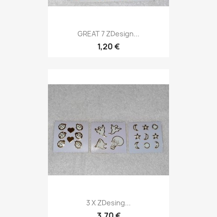
GREAT 7 ZDesign...
1,20 €
3 X ZDesing...
3,70 €