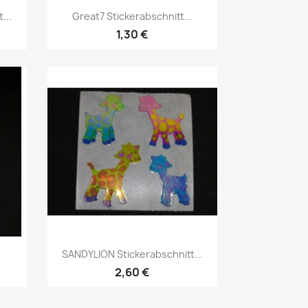
...
Great7 Stickerabschnitt...
1,30 €
SANDYLION Stickerabschnitt...
2,60 €