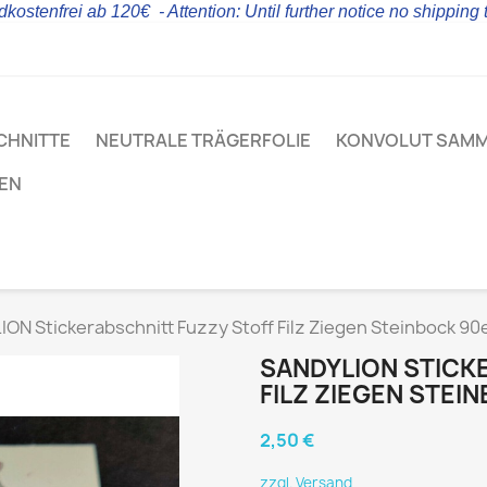
kostenfrei ab 120€ - Attention: Until further notice no shipping
CHNITTE
NEUTRALE TRÄGERFOLIE
KONVOLUT SAM
LEN
ON Stickerabschnitt Fuzzy Stoff Filz Ziegen Steinbock 90
SANDYLION STICK
FILZ ZIEGEN STEI
2,50 €
zzgl. Versand