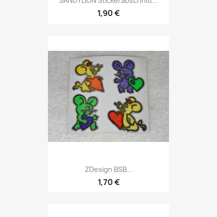
SANDYLION Stickerabschnitt...
1,90 €
ZDesign BSB...
1,70 €