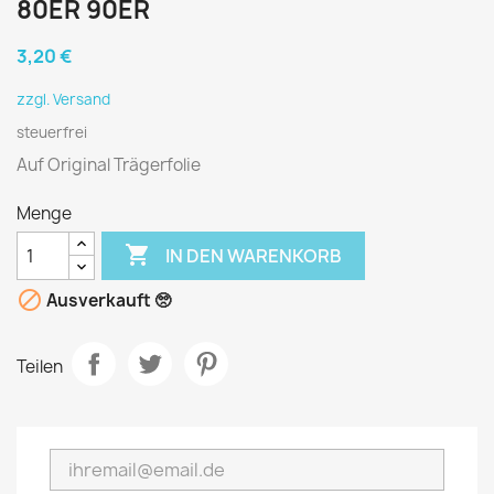
80ER 90ER
3,20 €
zzgl. Versand
steuerfrei
Auf Original Trägerfolie
Menge

IN DEN WARENKORB

Ausverkauft 🥺
Teilen