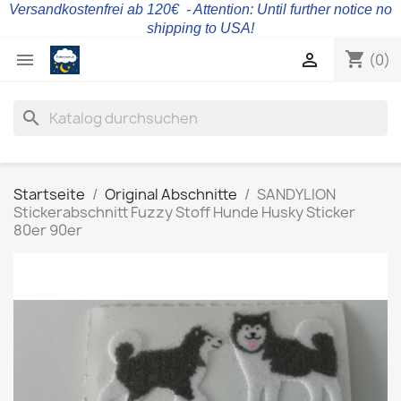
Versandkostenfrei ab 120€ - Attention: Until further notice no
shipping to USA!
shopping_cart


(0)
search
Startseite
Original Abschnitte
SANDYLION
Stickerabschnitt Fuzzy Stoff Hunde Husky Sticker
80er 90er