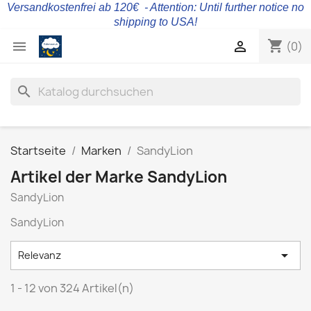
Versandkostenfrei ab 120€ - Attention: Until further notice no
shipping to USA!
shopping_cart


(0)
search
Startseite
Marken
SandyLion
Artikel der Marke SandyLion
SandyLion
SandyLion

Relevanz
1 - 12 von 324 Artikel(n)