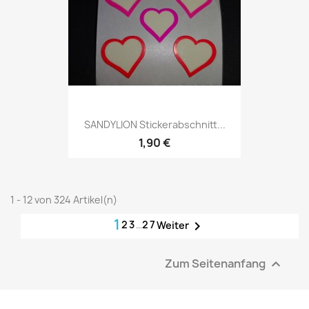
SANDYLION Stickerabschnitt...
1,90 €
1 - 12 von 324 Artikel(n)
1
2
3
…
27

Weiter
Zum Seitenanfang
