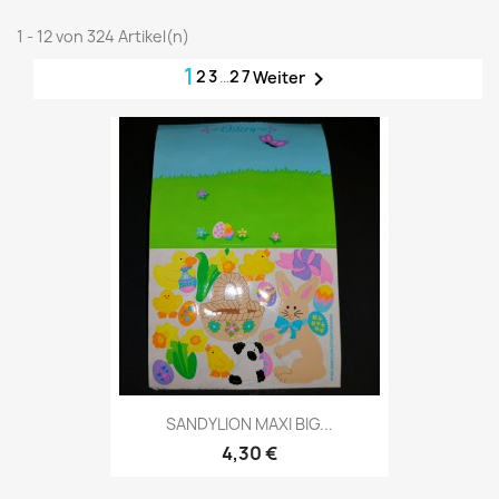
1 - 12 von 324 Artikel(n)
1
2
3
…
27

Weiter
SANDYLION MAXI BIG...
4,30 €