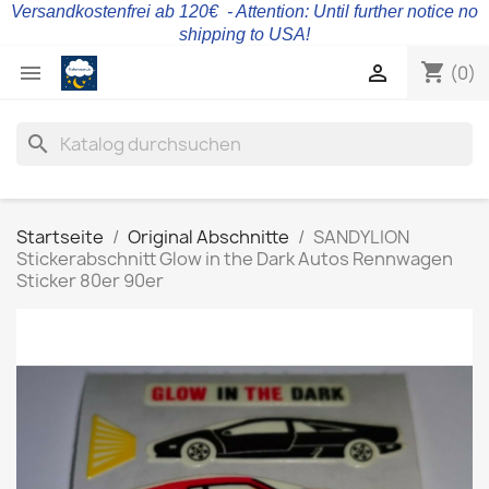
Versandkostenfrei ab 120€ - Attention: Until further notice no
shipping to USA!
shopping_cart


(0)
search
Startseite
Original Abschnitte
SANDYLION
Stickerabschnitt Glow in the Dark Autos Rennwagen
Sticker 80er 90er