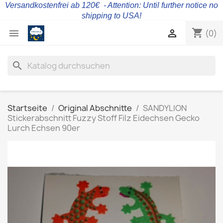
Versandkostenfrei ab 120€ - Attention: Until further notice no
shipping to USA!
shopping_cart


(0)
search
Startseite
Original Abschnitte
SANDYLION
Stickerabschnitt Fuzzy Stoff Filz Eidechsen Gecko
Lurch Echsen 90er