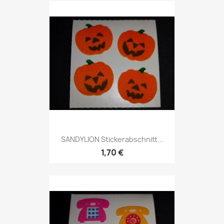
SANDYLION Stickerabschnitt...
1,70 €