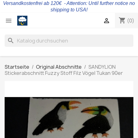
Versandkostenfrei ab 120€ - Attention: Until further notice no
shipping to USA!
shopping_cart


(0)
search
Startseite
Original Abschnitte
SANDYLION
Stickerabschnitt Fuzzy Stoff Filz Vögel Tukan 90er