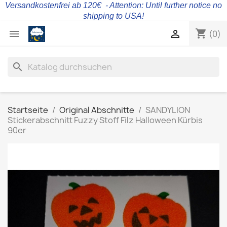
Versandkostenfrei ab 120€ - Attention: Until further notice no
shipping to USA!
shopping_cart


(0)
search
Startseite
Original Abschnitte
SANDYLION
Stickerabschnitt Fuzzy Stoff Filz Halloween Kürbis
90er