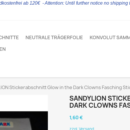
kostenfrei ab 120€ - Attention: Until further notice no shipping
CHNITTE
NEUTRALE TRÄGERFOLIE
KONVOLUT SAM
LEN
ON Stickerabschnitt Glow in the Dark Clowns Fasching Sti
SANDYLION STICK
DARK CLOWNS FAS
1,60 €
zzgl. Versand