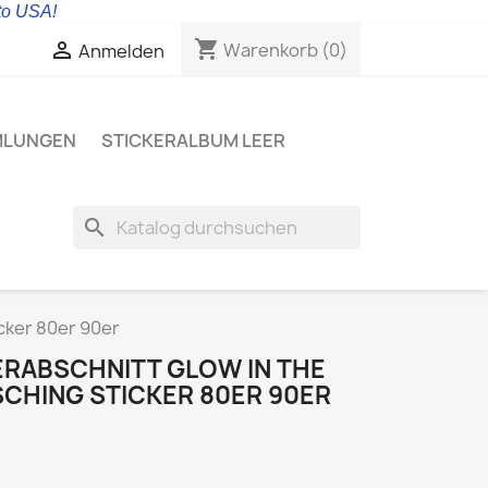
 to USA!
shopping_cart

Warenkorb
(0)
Anmelden
MLUNGEN
STICKERALBUM LEER
search
cker 80er 90er
ERABSCHNITT GLOW IN THE
CHING STICKER 80ER 90ER