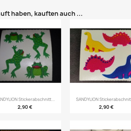
uft haben, kauften auch ...
NDYLION Stickerabschnitt...
SANDYLION Stickerabschnitt
2,90 €
2,90 €