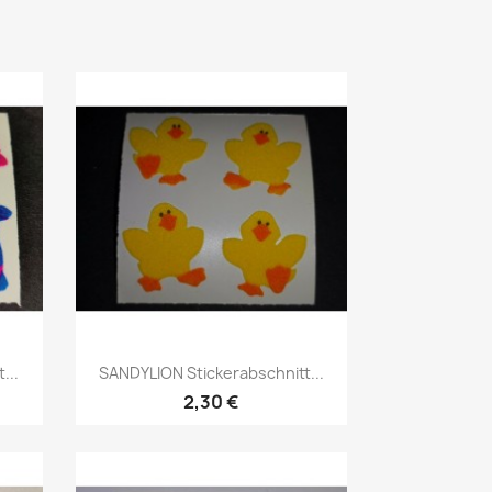
...
SANDYLION Stickerabschnitt...
2,30 €