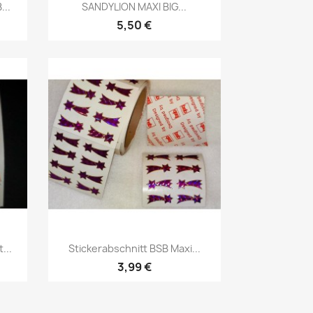
...
SANDYLION MAXI BIG...
5,50 €
...
Stickerabschnitt BSB Maxi...
3,99 €