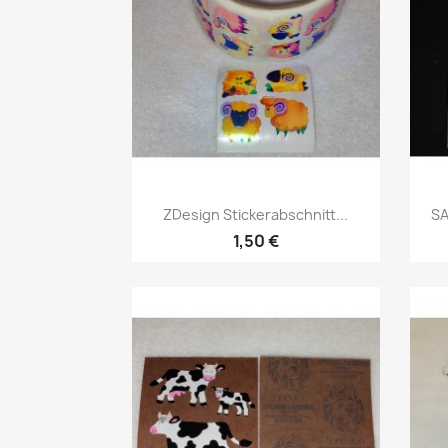
ZDesign Stickerabschnitt...
SA
1,50 €