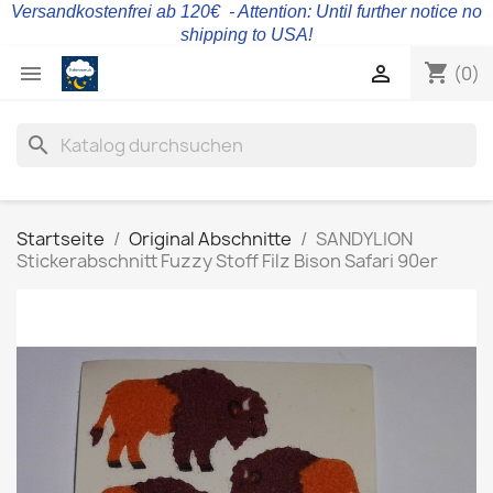
Versandkostenfrei ab 120€ - Attention: Until further notice no
shipping to USA!
shopping_cart


(0)
search
Startseite
Original Abschnitte
SANDYLION
Stickerabschnitt Fuzzy Stoff Filz Bison Safari 90er