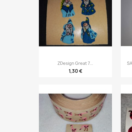
ZDesign Great 7...
SA
1,30 €