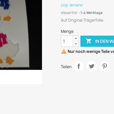
zzgl. Versand
steuerfrei
1-4 Werktage
Auf Original Trägerfolie
Menge

IN DEN 

Nur noch wenige Teile v
Teilen