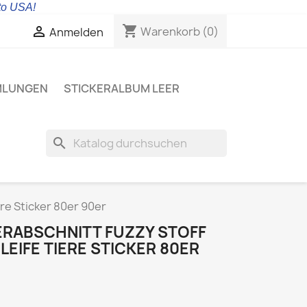
 to USA!
shopping_cart

Warenkorb
(0)
Anmelden
MLUNGEN
STICKERALBUM LEER
search
re Sticker 80er 90er
ERABSCHNITT FUZZY STOFF
EIFE TIERE STICKER 80ER