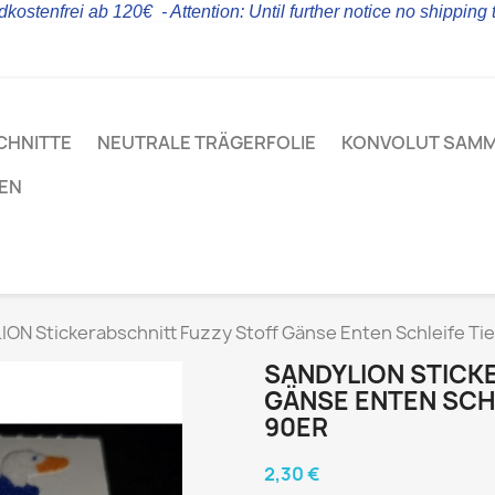
kostenfrei ab 120€ - Attention: Until further notice no shipping
CHNITTE
NEUTRALE TRÄGERFOLIE
KONVOLUT SAM
LEN
ON Stickerabschnitt Fuzzy Stoff Gänse Enten Schleife Tie
SANDYLION STICK
GÄNSE ENTEN SCHL
90ER
2,30 €